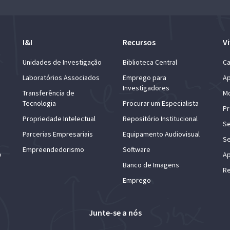
I&I
Recursos
Vi
Unidades de Investigação
Biblioteca Central
Ca
Laboratórios Associados
Emprego para
Ap
Investigadores
Transferência de
Mo
Tecnologia
Procurar um Especialista
Pr
Propriedade Intelectual
Repositório Institucional
Se
Parcerias Empresariais
Equipamento Audiovisual
Se
Empreendedorismo
Software
e
Ap
Banco de Imagens
Re
Emprego
Junte-se a nós