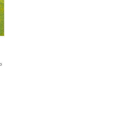
ão Avançada
o