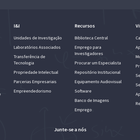
I&I
Recursos
Vi
Unidades de Investigação
Biblioteca Central
Ca
Laboratórios Associados
Emprego para
Ap
Investigadores
Transferência de
Mo
Tecnologia
Procurar um Especialista
Pr
Propriedade Intelectual
Repositório Institucional
Se
Parcerias Empresariais
Equipamento Audiovisual
Se
Empreendedorismo
Software
e
Ap
Banco de Imagens
Re
Emprego
Junte-se a nós