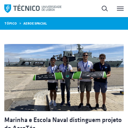
Saltar
Pesquisa
Me
para
o
»
TÓPICO
AEROESPACIAL
conteúdo
Marinha e Escola Naval distinguem projeto