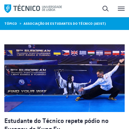
Saltar
Pesquisa
Me
para
o
»
TÓPICO
ASSOCIAÇÃO DE ESTUDANTES DO TÉCNICO (AEIST)
conteúdo
Estudante do Técnico repete pódio no