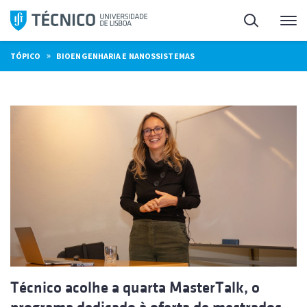
Saltar
Pesquisa
Me
para
o
»
TÓPICO
BIOENGENHARIA E NANOSSISTEMAS
conteúdo
Técnico acolhe a quarta MasterTalk, o