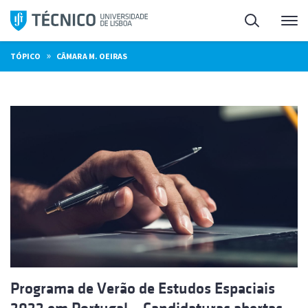
Saltar
Pesquisa
Me
para
o
»
TÓPICO
CÂMARA M. OEIRAS
conteúdo
Programa de Verão de Estudos Espaciais