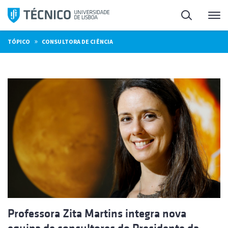
Saltar
Pesquisa
Me
para
o
»
TÓPICO
CONSULTORA DE CIÊNCIA
conteúdo
Professora Zita Martins integra nova