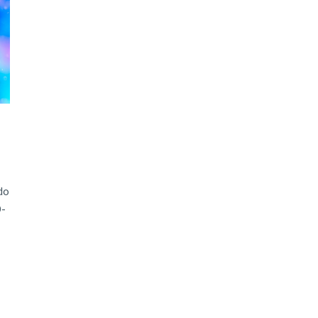
do
D-