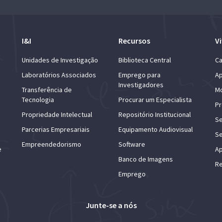
I&I
Recursos
Vi
Unidades de Investigação
Biblioteca Central
Ca
Laboratórios Associados
Emprego para
Ap
Investigadores
Transferência de
Mo
Tecnologia
Procurar um Especialista
Pr
Propriedade Intelectual
Repositório Institucional
Se
Parcerias Empresariais
Equipamento Audiovisual
Se
Empreendedorismo
Software
e
Ap
Banco de Imagens
Re
Emprego
Junte-se a nós