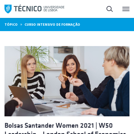
Saltar
Pesquisa
Me
para
o
»
TÓPICO
CURSO INTENSIVO DE FORMAÇÃO
conteúdo
Bolsas Santander Women 2021 | W50