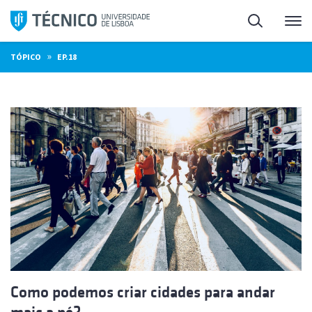
Saltar
Pesquisa
Me
para
o
»
TÓPICO
EP.18
conteúdo
Como podemos criar cidades para andar