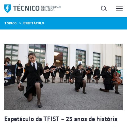
Saltar
Pesquisa
Me
para
o
»
TÓPICO
ESPETÁCULO
conteúdo
Espetáculo da TFIST – 25 anos de história