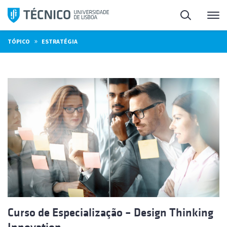
Saltar
Pesquisa
Me
para
o
»
TÓPICO
ESTRATÉGIA
conteúdo
Curso de Especialização – Design Thinking