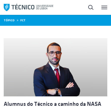
Saltar
Pesquisa
Me
para
o
»
TÓPICO
FCT
conteúdo
Alumnus do Técnico a caminho da NASA