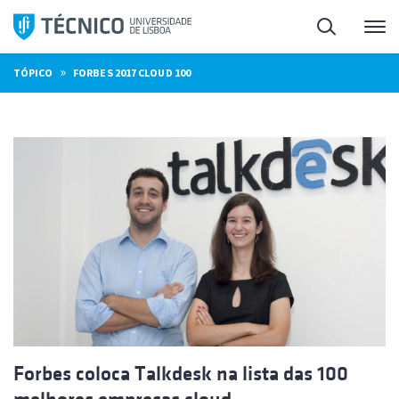
Saltar
Pesquisa
Me
para
o
»
TÓPICO
FORBES 2017 CLOUD 100
conteúdo
Forbes coloca Talkdesk na lista das 100