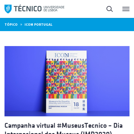
Saltar
Pesquisa
Me
para
o
»
TÓPICO
ICOM PORTUGAL
conteúdo
Campanha virtual #MuseusTecnico – Dia