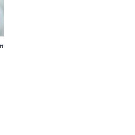
ão Avançada
am