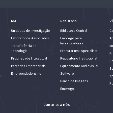
I&I
Recursos
Vi
Unidades de Investigação
Biblioteca Central
Ca
Laboratórios Associados
Emprego para
Ap
Investigadores
Transferência de
Mo
Tecnologia
Procurar um Especialista
Pr
Propriedade Intelectual
Repositório Institucional
Se
Parcerias Empresariais
Equipamento Audiovisual
Se
Empreendedorismo
Software
e
Ap
Banco de Imagens
Re
Emprego
Junte-se a nós