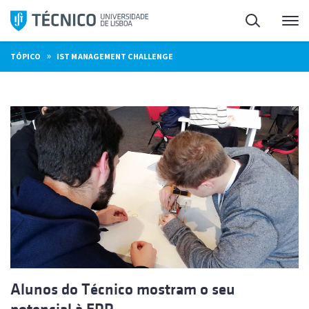
Saltar
Pesquisa
Me
para
o
»
TÓPICO
IST MANAGEMENT CHALLENGE
conteúdo
Alunos do Técnico mostram o seu