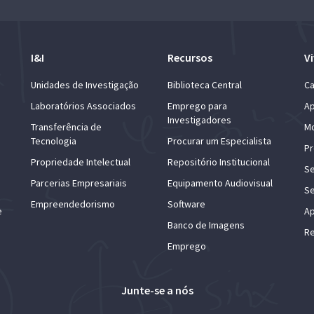
I&I
Recursos
Vi
Unidades de Investigação
Biblioteca Central
Ca
Laboratórios Associados
Emprego para
Ap
Investigadores
Transferência de
Mo
Tecnologia
Procurar um Especialista
Pr
Propriedade Intelectual
Repositório Institucional
Se
Parcerias Empresariais
Equipamento Audiovisual
Se
Empreendedorismo
Software
e
Ap
Banco de Imagens
Re
Emprego
Junte-se a nós