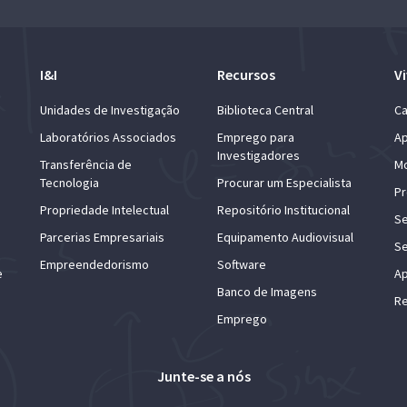
I&I
Recursos
Vi
Unidades de Investigação
Biblioteca Central
Ca
Laboratórios Associados
Emprego para
Ap
Investigadores
Transferência de
Mo
Tecnologia
Procurar um Especialista
Pr
Propriedade Intelectual
Repositório Institucional
Se
Parcerias Empresariais
Equipamento Audiovisual
Se
Empreendedorismo
Software
e
Ap
Banco de Imagens
Re
Emprego
Junte-se a nós