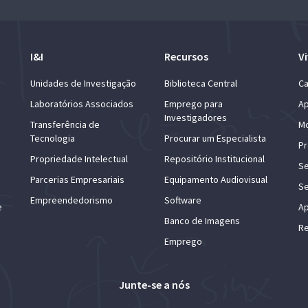
I&I
Recursos
Vi
Unidades de Investigação
Biblioteca Central
Ca
Laboratórios Associados
Emprego para
Ap
Investigadores
Transferência de
Mo
Tecnologia
Procurar um Especialista
Pr
Propriedade Intelectual
Repositório Institucional
Se
Parcerias Empresariais
Equipamento Audiovisual
Se
Empreendedorismo
Software
e
Ap
Banco de Imagens
Re
Emprego
Junte-se a nós