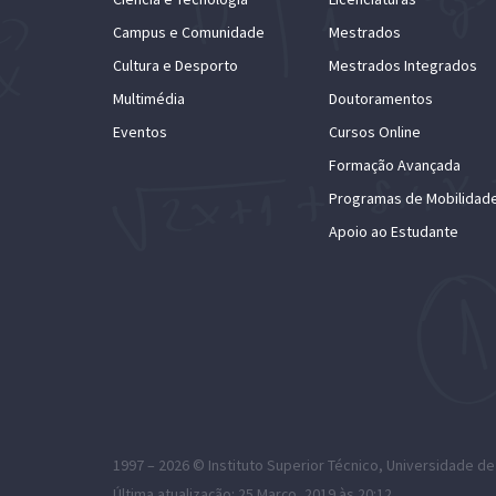
Campus e Comunidade
Mestrados
Cultura e Desporto
Mestrados Integrados
Multimédia
Doutoramentos
Eventos
Cursos Online
Formação Avançada
Programas de Mobilidad
Apoio ao Estudante
1997 – 2026 ©
Instituto Superior Técnico
,
Universidade de
Última atualização: 25 Março, 2019 às 20:12