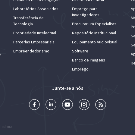
Laboratórios Associados
Emprego para
Ap
Investigadores
Transferência de
Mo
Tecnologia
Procurar um Especialista
Pr
Propriedade Intelectual
Repositório Institucional
Se
Parcerias Empresariais
Equipamento Audiovisual
Se
Empreendedorismo
Software
e
Ap
Banco de Imagens
Re
Emprego
Junte-se a nós
 Lisboa