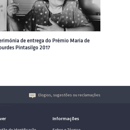
erimónia de entrega do Prémio Maria de
ourdes Pintasilgo 2017
Elogios, sugestões ou reclamações
ver
Informações
rtão de Identificação
Sobre o Técnico