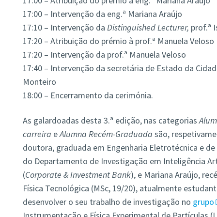
17:00 – Atribuição do prémio à eng.ª Mariana Araújo
17:00 – Intervenção da eng.ª Mariana Araújo
17:10 – Intervenção da
Distinguished Lecturer,
prof.ª 
17:20 – Atribuição do prémio à prof.ª Manuela Veloso
17:20 – Intervenção da prof.ª Manuela Veloso
17:40 – Intervenção da secretária de Estado da Cida
Monteiro
18:00 – Encerramento da cerimónia.
As galardoadas desta 3.ª edição, nas categorias
Alum
carreira
e
Alumna Recém-Graduada
são, respetivame
doutora, graduada em Engenharia Eletrotécnica e de
do Departamento de Investigação em Inteligência Art
(
Corporate & Investment Bank
), e Mariana Araújo, r
Física Tecnológica (MSc, 19/20), atualmente estuda
desenvolver o seu trabalho de investigação no
grupo
Instrumentação e Física Experimental de Partículas (L