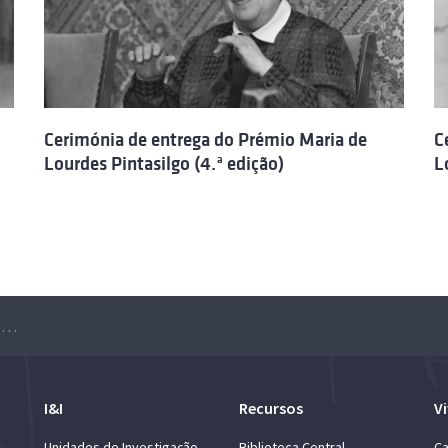
Cerimónia de entrega do Prémio Maria de
C
Lourdes Pintasilgo (4.ª edição)
L
Cerimónia de entrega do Prémio Maria de Lourdes Pintasilgo – Edição 2018
I&I
Recursos
Vi
Unidades de Investigação
Biblioteca Central
Ca