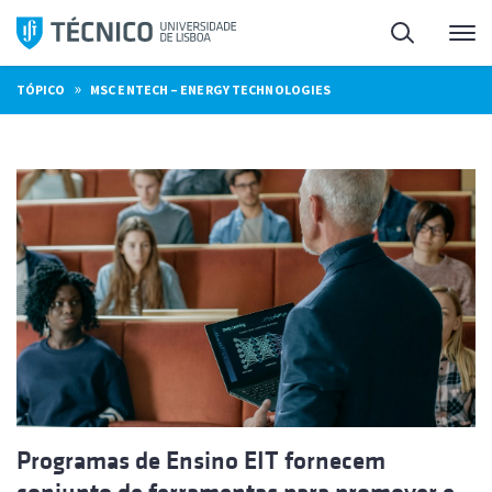
Saltar
Pesquisa
Me
para
o
»
TÓPICO
MSC ENTECH – ENERGY TECHNOLOGIES
conteúdo
Programas de Ensino EIT fornecem