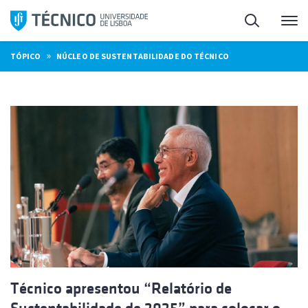
Saltar
Pesquisa
Me
para
o
»
TÓPICO
NÚCLEO DE SUSTENTABILIDADE DO TÉCNICO
conteúdo
Técnico apresentou “Relatório de