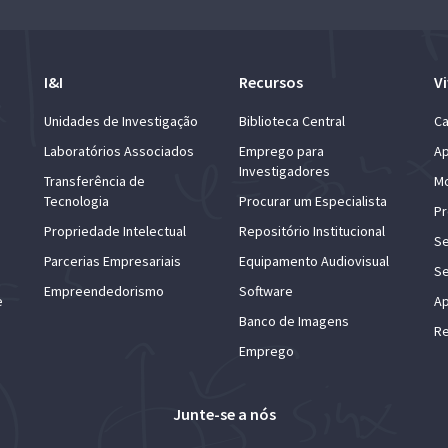
I&I
Recursos
Vi
Unidades de Investigação
Biblioteca Central
Ca
Laboratórios Associados
Emprego para
Ap
Investigadores
Transferência de
Mo
Tecnologia
Procurar um Especialista
Pr
Propriedade Intelectual
Repositório Institucional
Se
Parcerias Empresariais
Equipamento Audiovisual
Se
Empreendedorismo
Software
e
Ap
Banco de Imagens
Re
Emprego
Junte-se a nós