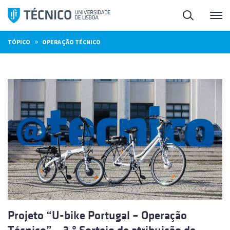
Saltar
Pesquisa
Me
para
o
»
TÓPICO
OPERAÇÃO TÉCNICO
conteúdo
Projeto “U-bike Portugal – Operação