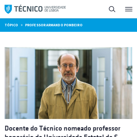
Saltar
Pesquisa
Me
para
o
»
TÓPICO
PROFESSOR ARMANDO POMBEIRO
conteúdo
Docente do Técnico nomeado professor