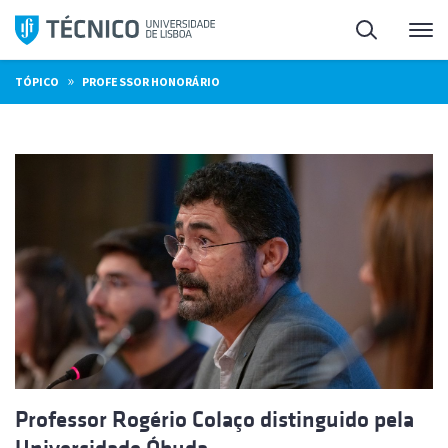
Saltar
Pesquisa
Me
para
o
»
TÓPICO
PROFESSOR HONORÁRIO
conteúdo
Professor Rogério Colaço distinguido pela