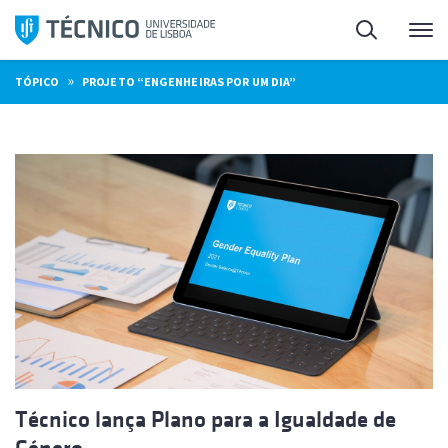
Saltar
Pesquisa
Me
para
o
»
TÓPICO
PROJETO “ENGENHEIRAS POR UM DIA”
conteúdo
Técnico lança Plano para a Igualdade de