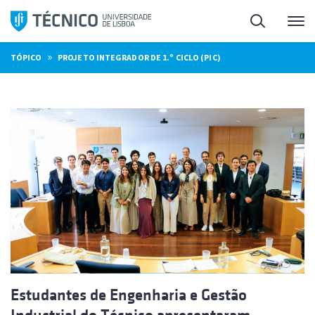
Saltar
Pesquisa
Me
para
o
»
TÓPICO
PROJETO INTEGRADOR DE 1.º CICLO (PIC)
conteúdo
Estudantes de Engenharia e Gestão