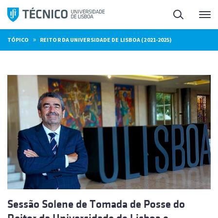
Saltar
Pesquisa
Me
para
o
»
TÓPICO
REITOR DA UNIVERSIDADE DE LISBOA (2021-2025)
conteúdo
Sessão Solene de Tomada de Posse do