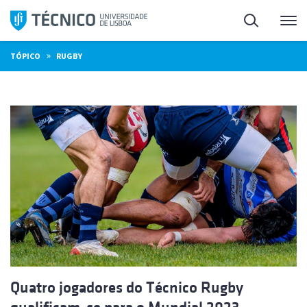
Saltar
Pesquisa
Me
para
o
»
TÓPICO
RUGBY
conteúdo
Quatro jogadores do Técnico Rugby