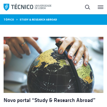
Saltar
Pesquisa
Me
para
o
»
TÓPICO
STUDY & RESEARCH ABROAD
conteúdo
Novo portal “Study & Research Abroad”