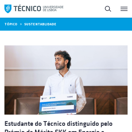
Saltar
Pesquisa
Me
para
o
»
TÓPICO
SUSTENTABLIDADE
conteúdo
Estudante do Técnico distinguido pelo