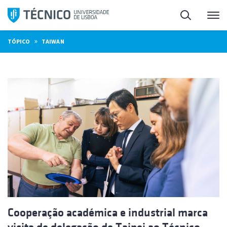
Saltar
Pesquisa
Me
para
o
»
TÓPICO
TAIWAN
conteúdo
Cooperação académica e industrial marca