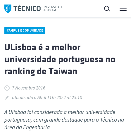
Saltar
Pesquisa
Me
para
o
conteúdo
CAMPUS E COMUNIDADE
ULisboa é a melhor
universidade portuguesa no
ranking de Taiwan
7 Novembro 2016
atualizado a Abril 11th 2022 at 23:10
A Ulisboa foi considerada a melhor universidade
portuguesa, com grande destaque para o Técnico na
área da Engenharia.