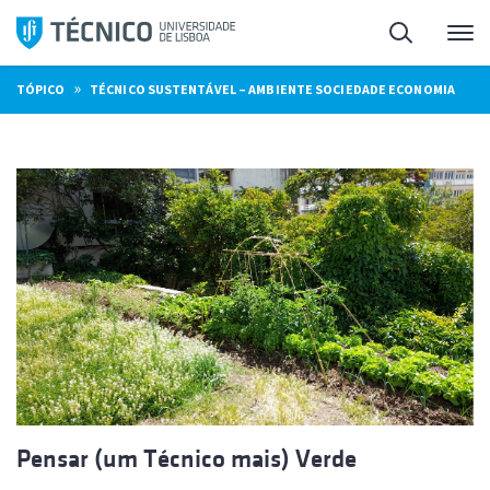
Saltar
Pesquisa
Me
para
o
»
TÓPICO
TÉCNICO SUSTENTÁVEL – AMBIENTE SOCIEDADE ECONOMIA
conteúdo
Pensar (um Técnico mais) Verde