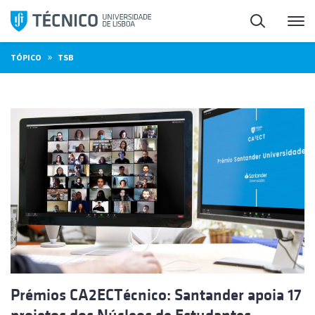
Saltar
Pesquisa
Me
para
o
»
TÓPICO
TSB
conteúdo
Prémios CA2ECTécnico: Santander apoia 17