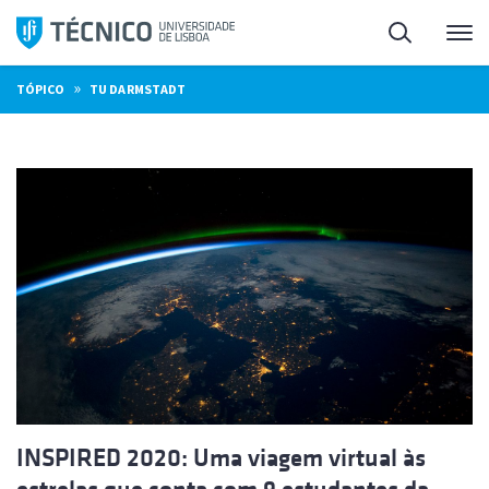
Saltar
Pesquisa
Me
para
o
»
TÓPICO
TU DARMSTADT
conteúdo
INSPIRED 2020: Uma viagem virtual às