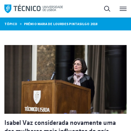
Saltar
Pesquisa
Me
para
o
»
TÓPICO
PRÉMIO MARIA DE LOURDES PINTASILGO 2018
conteúdo
Isabel Vaz considerada novamente uma