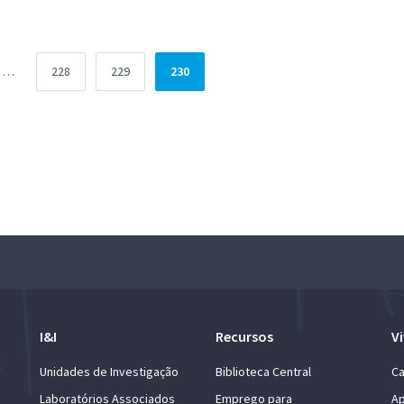
Página
Página
Página
…
228
229
230
I&I
Recursos
Vi
Unidades de Investigação
Biblioteca Central
Ca
Laboratórios Associados
Emprego para
Ap