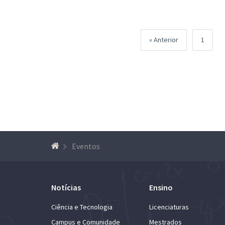
Página
Anterior
1
Eventos
Notícias
Ensino
Ciência e Tecnologia
Licenciaturas
Campus e Comunidade
Mestrados