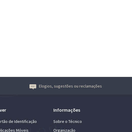
Elogios, sugestões ou reclamações
ver
Informações
rtão de Identificação
Sobre o Técnico
licações Móveis
Organização