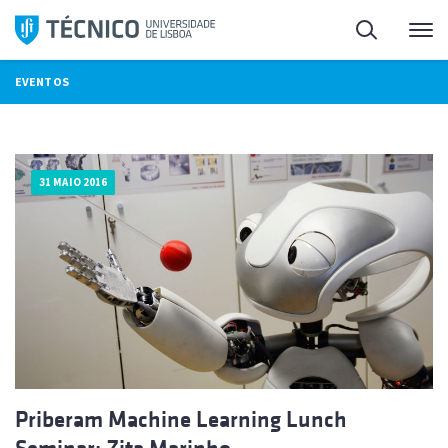
Saltar
Pesquisa
Me
para
o
EVENTOS
conteúdo
31 MAIO 2016
Priberam Machine Learning Lunch