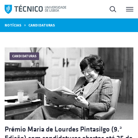
Saltar
Pesquisa
Me
para
o
»
NOTÍCIAS
CANDIDATURAS
conteúdo
CANDIDATURAS
Prémio Maria de Lourdes Pintasilgo (9.ª