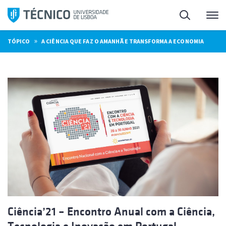
Saltar
Pesquisa
Me
para
o
»
TÓPICO
A CIÊNCIA QUE FAZ O AMANHÃ E TRANSFORMA A ECONOMIA
conteúdo
Ciência’21 – Encontro Anual com a Ciência,