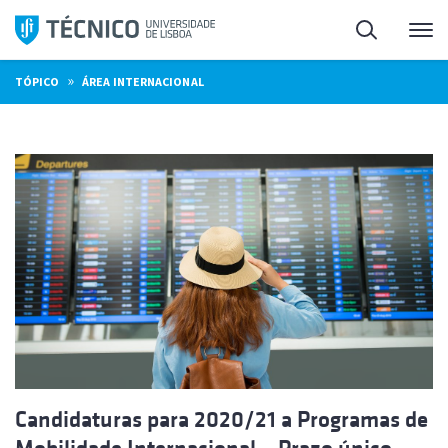
Saltar
Pesquisa
Me
para
o
»
TÓPICO
ÁREA INTERNACIONAL
conteúdo
Candidaturas para 2020/21 a Programas de