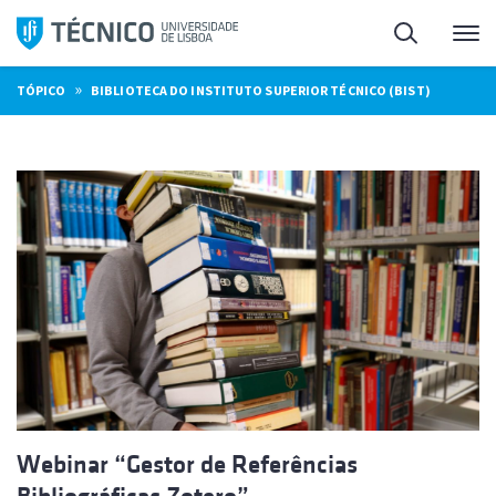
Saltar
Pesquisa
Me
para
o
»
TÓPICO
BIBLIOTECA DO INSTITUTO SUPERIOR TÉCNICO (BIST)
conteúdo
Webinar “Gestor de Referências