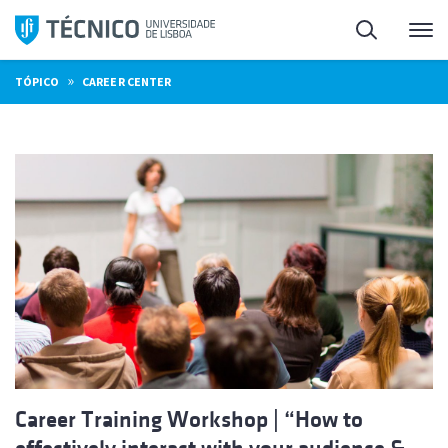
Saltar
Pesquisa
Me
para
o
»
TÓPICO
CAREER CENTER
conteúdo
Career Training Workshop | “How to