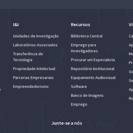
I&I
Recursos
Vi
Unidades de Investigação
Biblioteca Central
Ca
Laboratórios Associados
Emprego para
Ap
Investigadores
Transferência de
Mo
Tecnologia
Procurar um Especialista
Pr
Propriedade Intelectual
Repositório Institucional
Se
Parcerias Empresariais
Equipamento Audiovisual
Se
Empreendedorismo
Software
e
Ap
Banco de Imagens
Re
Emprego
Junte-se a nós