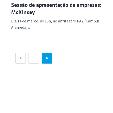
Sessão de apresentação de empresas:
McKinsey
Dia 14 de março, às 10h, no anfiteatro PA2 (Campus
Alameda)....
na
Página
Página
Página
…
4
5
6