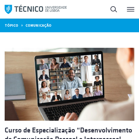
Saltar
Pesquisa
Me
para
o
»
TÓPICO
COMUNICAÇÃO
conteúdo
Curso de Especialização “Desenvolvimento