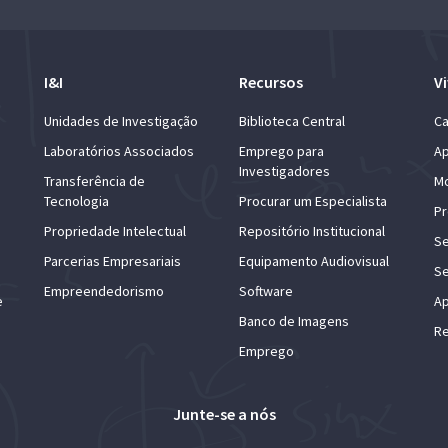
I&I
Recursos
Vi
Unidades de Investigação
Biblioteca Central
Ca
Laboratórios Associados
Emprego para
Ap
Investigadores
Transferência de
Mo
Tecnologia
Procurar um Especialista
Pr
Propriedade Intelectual
Repositório Institucional
Se
Parcerias Empresariais
Equipamento Audiovisual
Se
Empreendedorismo
Software
e
Ap
Banco de Imagens
Re
Emprego
Junte-se a nós