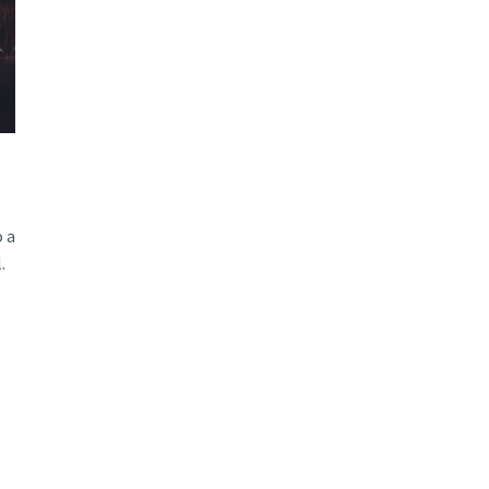
o a
.