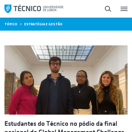
Saltar
Pesquisa
Me
para
o
»
TÓPICO
ESTRATÉGIA E GESTÃO
conteúdo
Estudantes do Técnico no pódio da final